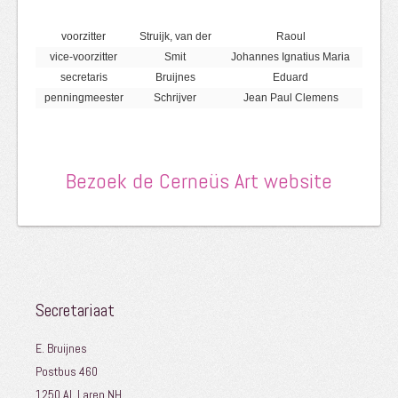
voorzitter
Struijk, van der
Raoul
vice-voorzitter
Smit
Johannes Ignatius Maria
secretaris
Bruijnes
Eduard
penningmeester
Schrijver
Jean Paul Clemens
Bezoek de Cerneüs Art website
Secretariaat
E. Bruijnes
Postbus 460
1250 AL Laren NH